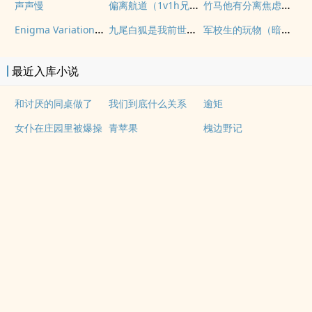
偏离航道（1v1h兄妹骨科bg）
竹马他有分离焦虑（1v1）
声声慢
Enigma Variation（二战德国）
九尾白狐是我前世妻（futa 百合）
军校生的玩物（暗黑NPH）
最近入库小说
和讨厌的同桌做了
我们到底什么关系
逾矩
女仆在庄园里被爆操
青苹果
槐边野记