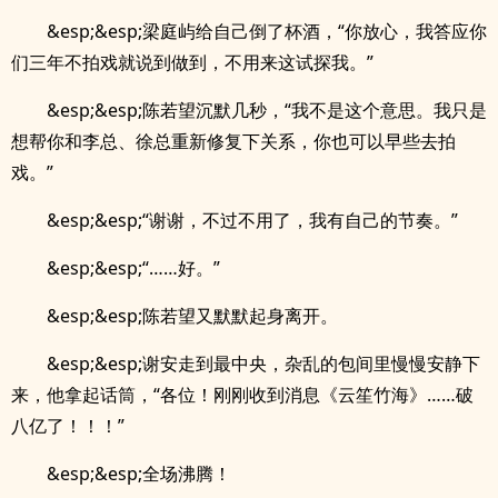
&esp;&esp;梁庭屿给自己倒了杯酒，“你放心，我答应你
们三年不拍戏就说到做到，不用来这试探我。”
&esp;&esp;陈若望沉默几秒，“我不是这个意思。我只是
想帮你和李总、徐总重新修复下关系，你也可以早些去拍
戏。”
&esp;&esp;“谢谢，不过不用了，我有自己的节奏。”
&esp;&esp;“……好。”
&esp;&esp;陈若望又默默起身离开。
&esp;&esp;谢安走到最中央，杂乱的包间里慢慢安静下
来，他拿起话筒，“各位！刚刚收到消息《云笙竹海》……破
八亿了！！！”
&esp;&esp;全场沸腾！