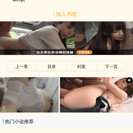
〔加入书签〕
x
上一章
目录
封面
下一页
x
热门小说推荐