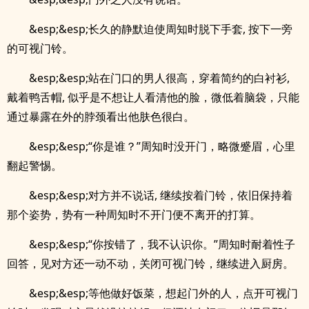
&esp;&esp;长久的静默迫使周知时脱下手套, 按下一旁
的可视门铃。
&esp;&esp;站在门口的男人很高，穿着简约的白衬衫,
戴着鸭舌帽, 似乎是不想让人看清他的脸，微低着脑袋，只能
通过暴露在外的脖颈看出他肤色很白。
&esp;&esp;“你是谁？”周知时没开门，略微蹙眉，心里
翻起警惕。
&esp;&esp;对方并不说话, 继续按着门铃，依旧保持着
那个姿势，势有一种周知时不开门便不离开的打算。
&esp;&esp;“你按错了，我不认识你。”周知时耐着性子
回答，见对方还一动不动，关闭可视门铃，继续进入厨房。
&esp;&esp;等他做好饭菜，想起门外的人，点开可视门