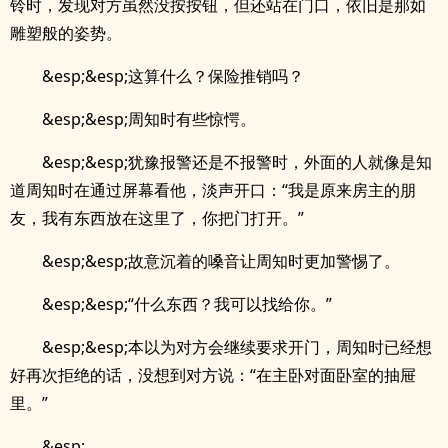
铃时，发现对方虽然没按按钮，但还站在门口，依旧是那如
雕塑般的姿势。
&esp;&esp;这算什么？保险推销吗？
&esp;&esp;周知时有些惊愕。
&esp;&esp;犹豫报警还是不报警时，外面的人就像是知
道周知时在通过屏幕看他，淡声开口：“我是原来房主的朋
友，我有东西放在这里了，你把门打开。”
&esp;&esp;故意沉着的嗓音让周知时更加警惕了。
&esp;&esp;“什么东西？我可以找给你。”
&esp;&esp;本以为对方会继续要求开门，周知时已经想
好再次拒绝的话，没想到对方说：“在主卧对面卧室的抽屉
里。”
&esp;