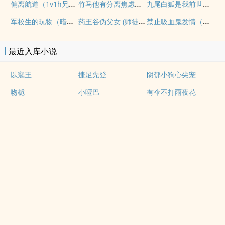
偏离航道（1v1h兄妹骨科bg）
竹马他有分离焦虑（1v1）
九尾白狐是我前世妻（futa 百合）
军校生的玩物（暗黑NPH）
药王谷伪父女 (师徒养成)
禁止吸血鬼发情（姐狗高H 1v1）
最近入库小说
以寇王
捷足先登
阴郁小狗心尖宠
吻栀
小哑巴
有伞不打雨夜花