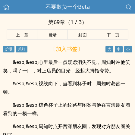
不要欺负一个Beta
第69章（1 / 3）
上一章
目录
封面
下一页
〔加入书签〕
&esp;&esp;心里最后一点疑虑消失不见，周知时冲他笑
笑，喝了一口，对上店员的目光，竖起大拇指夸赞。
&esp;&esp;视线向下，当看到杯子时，周知时蓦然一
顿。
&esp;&esp;棕色杯子上的纹路与图案与他在言漾朋友圈
看到的一模一样。
&esp;&esp;周知时点开言漾朋友圈，发现对方朋友圈关
闭了。