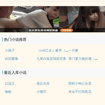
x
热门小说推荐
（cod乙女）豢养（nph）
小疯子
一片桑
掌门要力挽狂澜（重生nph)
自蹈覆辙
九尾白狐是我前世妻
最近入库小说
以寇王
捷足先登
阴郁小狗心尖宠
吻栀
小哑巴
有伞不打雨夜花