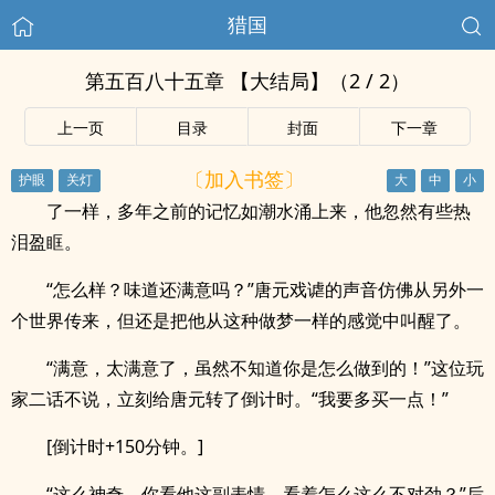
猎国
第五百八十五章 【大结局】（2 / 2）
上一页
目录
封面
下一章
〔加入书签〕
了一样，多年之前的记忆如潮水涌上来，他忽然有些热
泪盈眶。
“怎么样？味道还满意吗？”唐元戏谑的声音仿佛从另外一
个世界传来，但还是把他从这种做梦一样的感觉中叫醒了。
“满意，太满意了，虽然不知道你是怎么做到的！”这位玩
家二话不说，立刻给唐元转了倒计时。“我要多买一点！”
[倒计时+150分钟。]
“这么神奇，你看他这副表情，看着怎么这么不对劲？”后