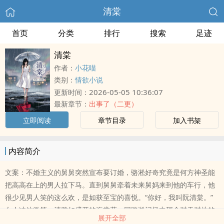
清棠
首页
分类
排行
搜索
足迹
清棠
作者：
小花喵
类别：
情欲小说
2026-05-05 10:36:07
更新时间：
最新章节：
出事了（二更）
立即阅读
章节目录
加入书架
内容简介
文案：不婚主义的舅舅突然宣布要订婚，骆淞好奇究竟是何方神圣能
把高高在上的男人拉下马。直到舅舅牵着未来舅妈来到他的车行，他
很少见男人笑的这么欢，是如获至宝的喜悦。“你好，我叫阮清棠。”
女人冲他微笑，清雅如盛开的海棠花，同骆淞记忆中那个怼天怼地的
展开全部
呛口小辣椒截然相反。随身携带的手链持续灼烧他的掌心，那是她真