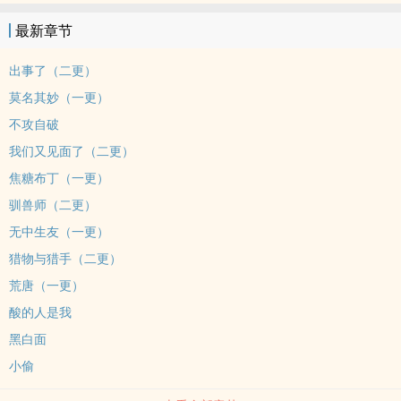
实存在过的痕迹。他找了两年的人，出现了。＊1）双C，年龄差六
最新章节
岁，年上。2）骆淞（桀骜不驯硬汉车手）vs阮清棠（红玫瑰与白海棠
的双生花）。3）男二舅舅（徐明奕）非工具人，个人魅力明显。4）
出事了（二更）
理性探讨爱欲纠葛，文中三观不代表作者三观，不喜勿喷。
莫名其妙（一更）
不攻自破
我们又见面了（二更）
焦糖布丁（一更）
驯兽师（二更）
无中生友（一更）
猎物与猎手（二更）
荒唐（一更）
酸的人是我
黑白面
小偷