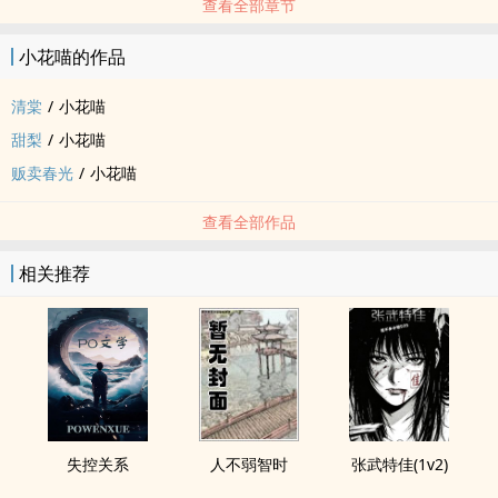
查看全部章节
小花喵的作品
清棠
/
小花喵
甜梨
/
小花喵
贩卖春光
/
小花喵
查看全部作品
相关推荐
失控关系
人不弱智时
张武特佳(1v2)